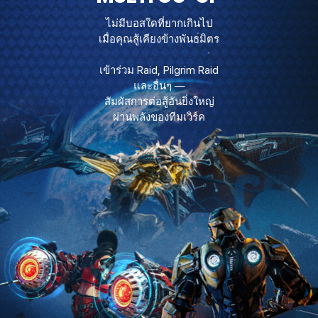
ไม่มีบอสใดที่ยากเกินไป
เมื่อคุณสู้เคียงข้างพันธมิตร
เข้าร่วม Raid, Pilgrim Raid
และอื่นๆ —
สัมผัสการต่อสู้อันยิ่งใหญ่
ผ่านพลังของทีมเวิร์ค