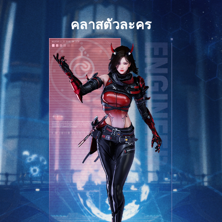
คลาสตัวละคร