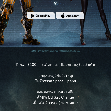
ปี ค.ศ. 3400 การเดินทางปกป้องระบบสุริยะเริ่มต้น
บุกสู่สมรภูมิอันยิ่งใหญ่
ในจักรวาล Space Opera!
ผสมผสานอาวุธและสกิล
ด้วยระบบ Suit Change
เพื่อสไตล์การต่อสู้ของคุณเอง